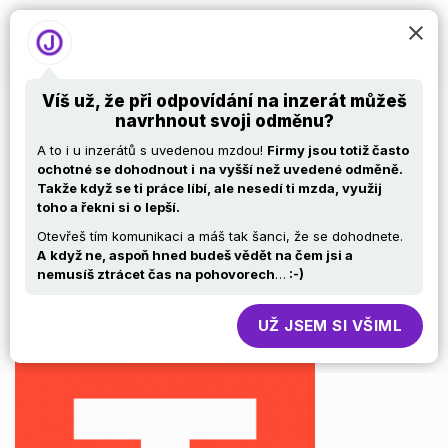
Víš už, že při odpovídání na inzerát můžeš
navrhnout svoji odměnu?
Frontend Developer
A to i u inzerátů s uvedenou mzdou!
Firmy jsou totiž často
ochotné se dohodnout i
na vyšší než uvedené odměně.
Takže když se ti práce líbí, ale nesedí ti mzda, využij
for a Norwegian IT
toho a řekni si o
lepší.
Otevřeš tím komunikaci a máš tak šanci, že se dohodnete.
consulting
A
když ne, aspoň hned budeš vědět na čem jsi a
nemusíš ztrácet čas na pohovorech
…
:-)
company in Brno
UŽ JSEM SI VŠIML