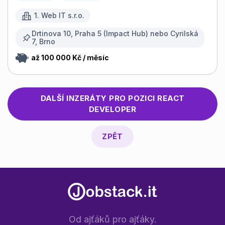
1. Web IT s.r.o.
Drtinova 10, Praha 5 (Impact Hub) nebo Cyrilská
7, Brno
až 100 000 Kč / měsíc
DALŠÍ INZERÁTY PRO POZICI
REACT
DEVELOPER
ZPĚT
Od ajťáků pro ajťáky.