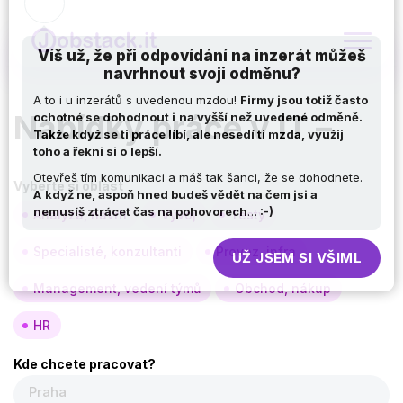
Víš už, že při odpovídání na inzerát můžeš
navrhnout svoji odměnu?
Nabídky práce v IT –
A to i u inzerátů s uvedenou mzdou!
Firmy jsou totiž často
ochotné se dohodnout i
na vyšší než uvedené odměně.
Takže když se ti práce líbí, ale nesedí ti mzda, využij
Vyberte si oblast
toho a řekni si o
lepší.
Otevřeš tím komunikaci a máš tak šanci, že se dohodnete.
Analýza, návrh
Vývoj
Testy
A
když ne, aspoň hned budeš vědět na čem jsi a
nemusíš ztrácet čas na pohovorech
…
:-)
Specialisté, konzultanti
Provoz, infra
Management, vedení týmů
Obchod, nákup
UŽ JSEM SI VŠIML
HR
Kde chcete pracovat?
Praha