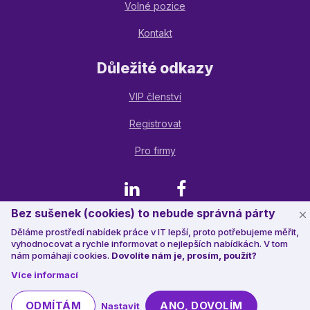
Volné pozice
Kontakt
Důležité odkazy
VIP členství
Registrovat
Pro firmy
LinkedIn
Facebook
Bez sušenek (cookies) to nebude správná párty
Děláme prostředí nabídek práce v IT lepší, proto potřebujeme měřit,
© 2023 Jobstack.it
, všechna práva vyhrazena
vyhodnocovat a rychle informovat o nejlepších nabídkách. V tom
nám pomáhají cookies.
Dovolíte nám je, prosím, použít?
Více informací
ODMÍTÁM
ANO, DOVOLÍM
Nastavit