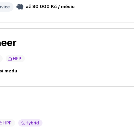
až 80 000 Kč / měsíc
ovice
neer
HPP
 si mzdu
HPP
Hybrid