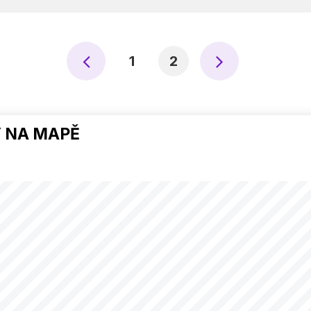
1
2
 NA MAPĚ