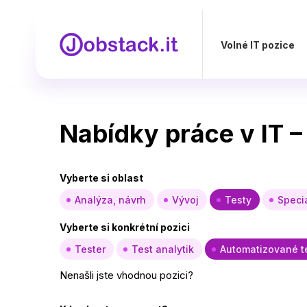
Volné IT pozice
Nabídky práce v IT 
Vyberte si oblast
Analýza, návrh
Vývoj
Testy
Specia
Vyberte si konkrétní pozici
Tester
Test analytik
Automatizované t
Nenašli jste vhodnou pozici?