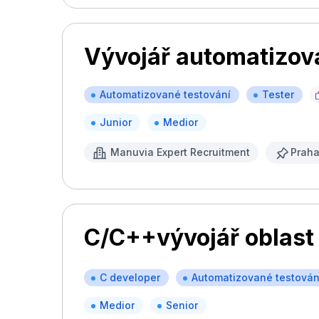
Vývojář automatizov
Automatizované testování
Tester
Junior
Medior
Manuvia Expert Recruitment
Prah
C/C++vývojář oblast
C developer
Automatizované testován
Medior
Senior