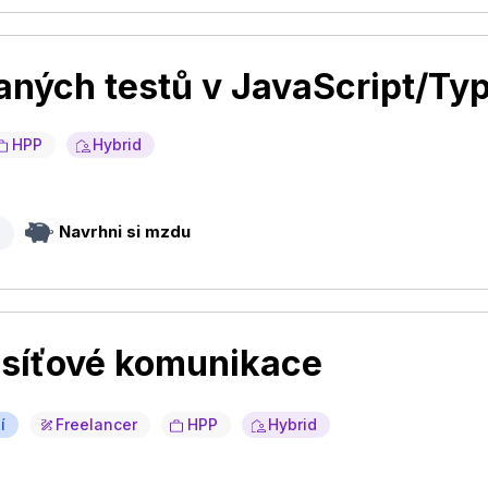
aných testů v JavaScript/Ty
HPP
Hybrid
Navrhni si mzdu
a
 síťové komunikace
í
Freelancer
HPP
Hybrid