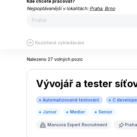
Kde chcete pracovat?
Nejpoptávanější v lokalitách:
Praha
,
Brno
Praha
Rozšířené vyhledávání
Nalezeno 27 volných pozic
Vývojář a tester síť
Automatizované testování
C develope
Junior
Medior
Senior
Manuvia Expert Recruitment
Prah