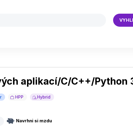
VYHL
ových aplikací/C/C++/Python 
r
HPP
Hybrid
Navrhni si mzdu
a