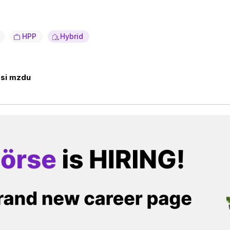
HPP
Hybrid
 si mzdu