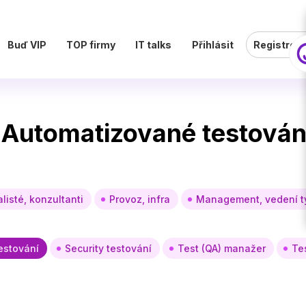
Buď VIP
TOP firmy
IT talks
Přihlásit
Registrov
– Automatizované testován
listé, konzultanti
Provoz, infra
Management, vedení 
estování
Security testování
Test (QA) manažer
Te