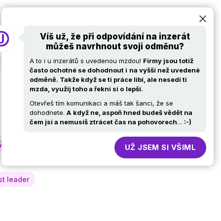
at
Pro firmy
Volní ajťáci
Kariérní stránky
Víš už, že při odpovídání na inzerát
můžeš navrhnout svoji odměnu?
A to i u inzerátů s uvedenou mzdou!
Firmy jsou totiž
často ochotné se dohodnout i
na vyšší než uvedené
odměně. Takže když se ti práce líbí, ale nesedí ti
mzda, využij toho a řekni si o
lepší.
í
Otevřeš tím komunikaci a máš tak šanci, že se
dohodnete.
A
když ne, aspoň hned budeš vědět na
čem jsi a nemusíš ztrácet čas na pohovorech
…
:-)
týmů
Obchod, nákup
HR
UŽ JSEM SI VŠIML
st leader