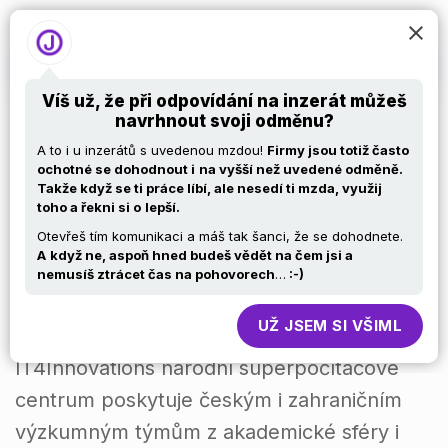
Víš už, že při odpovídání na inzerát můžeš
navrhnout svoji odměnu?
Vývojář –
A to i u inzerátů s uvedenou mzdou!
Firmy jsou totiž často
ochotné se dohodnout i
na vyšší než uvedené odměně.
Takže když se ti práce líbí, ale nesedí ti mzda, využij
optimalizace
toho a řekni si o
lepší.
Otevřeš tím komunikaci a máš tak šanci, že se dohodnete.
paralelních
A
když ne, aspoň hned budeš vědět na čem jsi a
nemusíš ztrácet čas na pohovorech
…
:-)
aplikací_clone
UŽ JSEM SI VŠIML
IT4Innovations národní superpočítačové
centrum poskytuje českým i zahraničním
výzkumným týmům z akademické sféry i