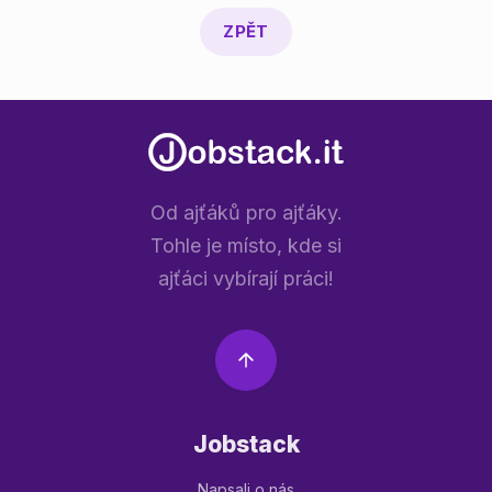
ZPĚT
Od ajťáků pro ajťáky.
Tohle je místo, kde si
ajťáci vybírají práci!
Jobstack
Napsali o nás