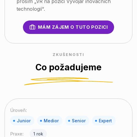
prosím „VŘ na pozici Vývojář inovačních
technologií“.
MÁM ZÁJEM O TUTO POZICI
ZKUŠENOSTI
Co požadujeme
Úroveň:
Junior
Medior
Senior
Expert
Praxe:
1 rok