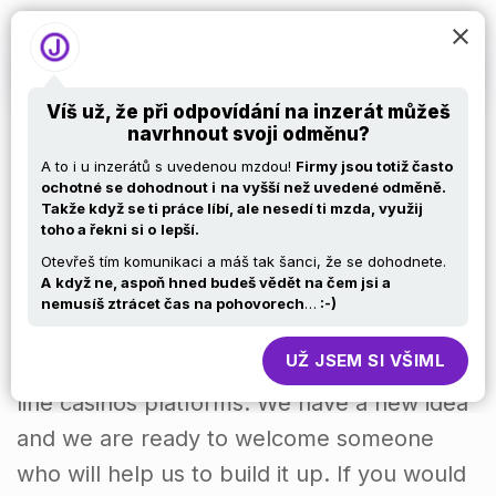
Víš už, že při odpovídání na inzerát můžeš
navrhnout svoji odměnu?
IT Project Manager
A to i u inzerátů s uvedenou mzdou!
Firmy jsou totiž často
ochotné se dohodnout i
na vyšší než uvedené odměně.
Takže když se ti práce líbí, ale nesedí ti mzda, využij
with Russian
toho a řekni si o
lepší.
Otevřeš tím komunikaci a máš tak šanci, že se dohodnete.
A
když ne, aspoň hned budeš vědět na čem jsi a
We are looking for an experienced IT
nemusíš ztrácet čas na pohovorech
…
:-)
Project Manager to join a new project at
UŽ JSEM SI VŠIML
our Prague office that is responsible for on-
line casinos platforms. We have a new idea
and we are ready to welcome someone
who will help us to build it up. If you would