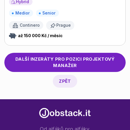
Hybrid
Medior
Senior
Continero
Prague
až 150 000 Kč / měsíc
DALŠÍ INZERÁTY PRO POZICI
PROJEKTOVÝ
MANAŽER
ZPĚT
Od ajťáků pro ajťáky.