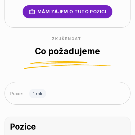
MÁM ZÁJEM O TUTO POZICI
ZKUŠENOSTI
Co požadujeme
Praxe:
1 rok
Pozice