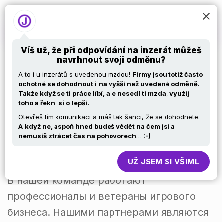
Víš už, že při odpovídání na inzerát můžeš
navrhnout svoji odměnu?
Project Manager
A to i u inzerátů s uvedenou mzdou!
Firmy jsou totiž často
ochotné se dohodnout i
na vyšší než uvedené odměně.
Takže když se ti práce líbí, ale nesedí ti mzda, využij
with Russian
toho a řekni si o
lepší.
Otevřeš tím komunikaci a máš tak šanci, že se dohodnete.
A
když ne, aspoň hned budeš vědět na čem jsi a
Slotegrator – лидер B2B решений в i-
nemusíš ztrácet čas na pohovorech
…
:-)
gaming индустрии. Компания работает
UŽ JSEM SI VŠIML
на мировом IGaming рынке более 8 лет.
В нашей команде работают
профессионалы и ветераны игрового
бизнеса. Нашими партнерами являются