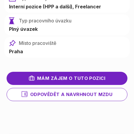
Interní pozice (HPP a další)
Freelancer
Typ pracovního úvazku
Plný úvazek
Místo pracoviště
Praha
MÁM ZÁJEM O TUTO POZICI
ODPOVĚDĚT A NAVRHNOUT MZDU