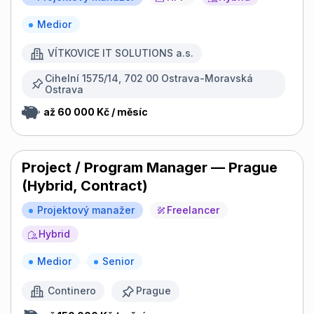
Medior
VÍTKOVICE IT SOLUTIONS a.s.
Cihelní 1575/14, 702 00 Ostrava-Moravská
Ostrava
až 60 000 Kč / měsíc
Project / Program Manager — Prague
(Hybrid, Contract)
Projektový manažer
Freelancer
Hybrid
Medior
Senior
Continero
Prague