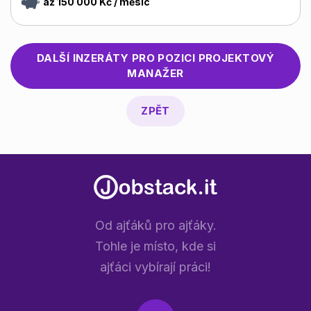
až 150 000 Kč / měsíc
DALŠÍ INZERÁTY PRO POZICI
PROJEKTOVÝ
MANAŽER
ZPĚT
Od ajťáků pro ajťáky.
Tohle je místo, kde si
ajťáci vybírají práci!