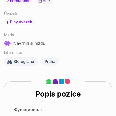
Freelancer
HPP
Úvazek
Plný úvazek
Mzda
Navrhni si mzdu
Informace
Slotegrator
Praha
Popis pozice
Функционал: