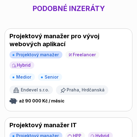
PODOBNÉ INZERÁTY
Projektový manažer pro vývoj
webových aplikací
Projektový manažer
Freelancer
Hybrid
Medior
Senior
Endevel s.r.o.
Praha, Hrdčanská
až 90 000 Kč / měsíc
Projektový manažer IT
Projektový manažer
HPP
Hybrid